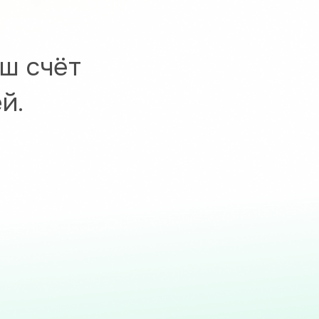
ш счёт
й.