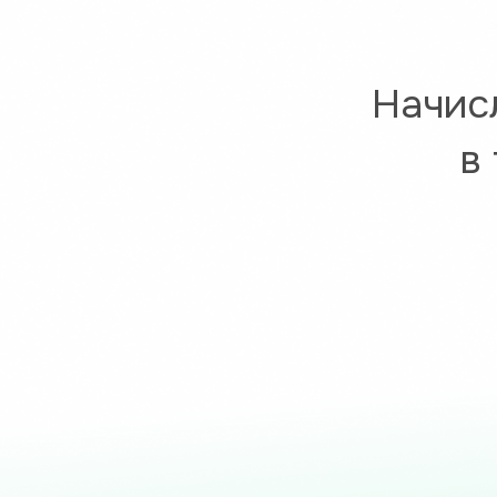
Начис
в